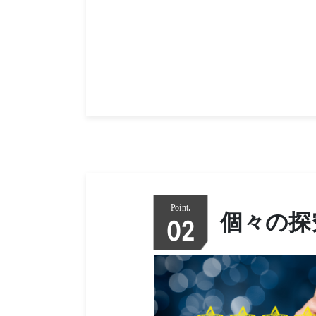
個々の探
02