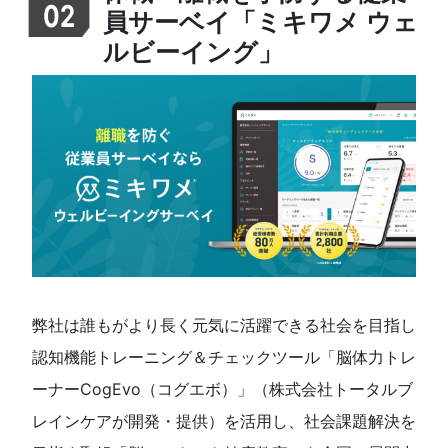
02
員サーベイ「ミキワメ ウェ
ルビーイング」
弊社は誰もがより長く元気に活躍できる社会を目指し
認知機能トレーニング＆チェックツール「脳体力トレ
ーナー
CogEvo
（コグエボ）」（株式会社トータルブ
レインケアが開発・提供）を活用し、社会課題解決を